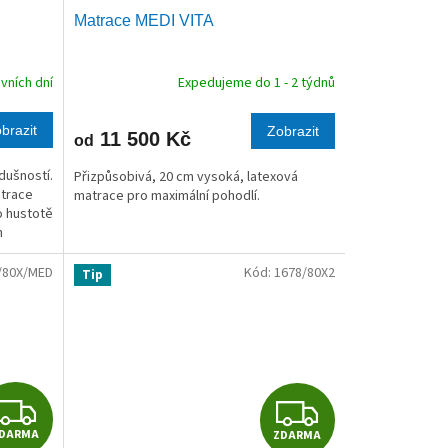
Matrace MEDI VITA
A
A
R
R
vních dní
Expedujeme do 1 - 2 týdnů
M
M
brazit
Zobrazit
11 500 Kč
od
A
A
dušností.
Přizpůsobivá, 20 cm vysoká, latexová
atrace
matrace pro maximální pohodlí.
o hustotě
h
 nejen...
/80X/MED
Kód:
1678/80X2
Tip
Z
Z
DARMA
ZDARMA