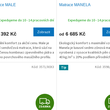
ace MALE
Matrace MANELA
A
R
Expedujeme do 10 - 14 pracovních dní
Expedujeme do 10 - 14 praco
M
Zobrazit
Zo
 392 Kč
6 685 Kč
od
A
lní komfort za akční cenu. Male je
Ekologický komfort s maximální vz
ní sendvičová matrace, která sází na
Manela je luxusní sedmi-zónová m
enou kombinaci zpevněného jádra a
vyrobená z vysoce kvalitních pěn 
o povrchového masážního profilu.
40 kg/m³ s 20% podílem přírodníc
mi sedmi anatomickými zónami a...
rostlinných olejů. Tato "bio-pěna" je
Kód:
3571/80X3
Kód:
3598
Tip
Z
ZDARMA
Z