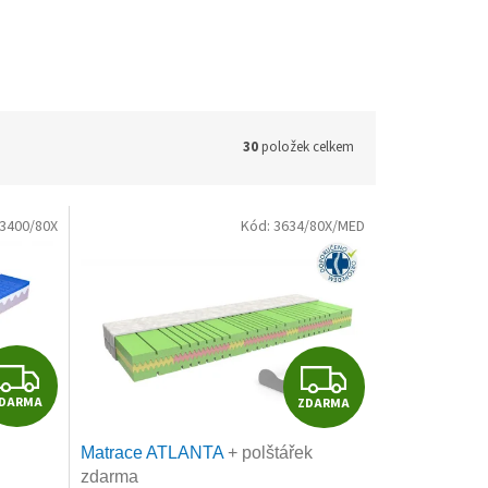
30
položek celkem
3400/80X
Kód:
3634/80X/MED
Z
Z
DARMA
ZDARMA
D
D
Matrace ATLANTA
+ polštářek
A
A
zdarma