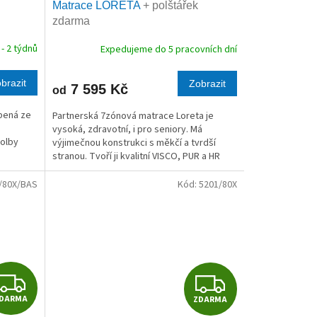
Matrace LORETA
+ polštářek
A
A
zdarma
R
R
- 2 týdnů
Expedujeme do 5 pracovních dní
M
M
brazit
Zobrazit
7 595 Kč
od
A
A
bená ze
Partnerská 7zónová matrace Loreta je
vysoká, zdravotní, i pro seniory. Má
volby
výjimečnou konstrukci s měkčí a tvrdší
stranou. Tvoří ji kvalitní VISCO, PUR a HR
pěny.
/80X/BAS
Kód:
5201/80X
Z
Z
DARMA
ZDARMA
D
D