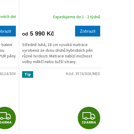
A
A
R
R
vních dní
Expedujeme do 1 - 2 týdnů
M
M
brazit
Zobrazit
5 990 Kč
od
A
A
 balení
Středně tuhá, 18 cm vysoká matrace
hou
vyrobená ze dvou druhů hybridních pěn
 PUR pěny
různé tvrdosti. Matrace nabízí možnost
volby měkčí nebo tužší strany.
6124/80X
Kód:
3574/80X/MED
Tip
Z
Z
DARMA
ZDARMA
D
D