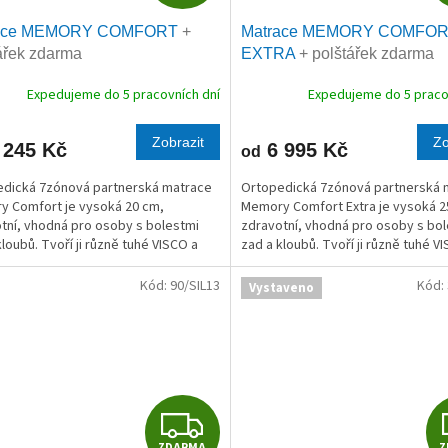
D
race MEMORY COMFORT
+
Matrace MEMORY COMFO
A
ářek zdarma
EXTRA
+ polštářek zdarma
R
Expedujeme do 5 pracovních dní
Expedujeme do 5 praco
M
Zobrazit
Zo
 245 Kč
6 995 Kč
od
A
dická 7zónová partnerská matrace
Ortopedická 7zónová partnerská 
 Comfort je vysoká 20 cm,
Memory Comfort Extra je vysoká 2
tní, vhodná pro osoby s bolestmi
zdravotní, vhodná pro osoby s bo
kloubů. Tvoří ji různě tuhé VISCO a
zad a kloubů. Tvoří ji různě tuhé V
ny. Memory Comfort je oblíbená
PUR pěny.
e –...
Kód:
90/SIL13
Kód:
Vystaveno
Z
ZDARMA
Z