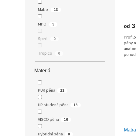
ů
Mabo
13
MPO
9
3
od
Profil
Spirit
0
pěny m
anatom
Tropico
0
pohodl
výško
Materiál
PUR pěna
12
HR studená pěna
13
VISCO pěna
10
Matr
Hybridní pěna
8