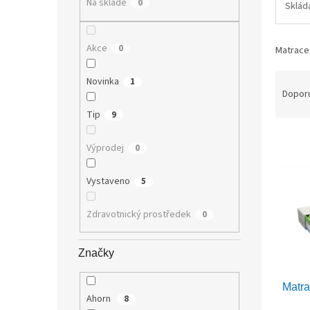
Na skladě
0
Sklád
n
e
l
Akce
0
Matrace
Ř
Novinka
1
a
Dopor
z
Tip
9
e
V
n
Výprodej
0
ý
í
p
p
Vystaveno
5
i
r
s
o
p
d
Zdravotnický prostředek
0
r
u
o
k
Značky
d
t
u
ů
Matr
k
Ahorn
8
t