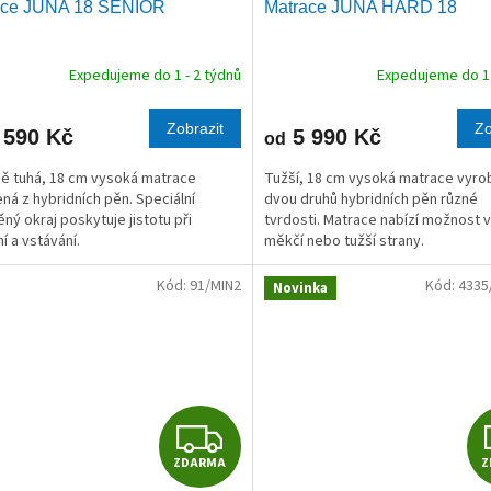
ace JUNA 18 SENIOR
Matrace JUNA HARD 18
A
R
Expedujeme do 1 - 2 týdnů
Expedujeme do 1 
M
Zobrazit
Zo
 590 Kč
5 990 Kč
od
A
ě tuhá, 18 cm vysoká matrace
Tužší, 18 cm vysoká matrace vyro
ná z hybridních pěn. Speciální
dvou druhů hybridních pěn různé
ný okraj poskytuje jistotu při
tvrdosti. Matrace nabízí možnost 
í a vstávání.
měkčí nebo tužší strany.
Kód:
91/MIN2
Kód:
4335
Novinka
Z
ZDARMA
Z
D