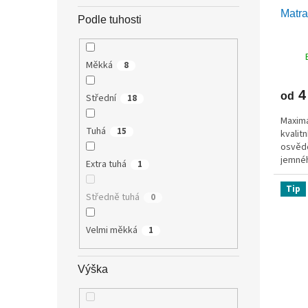
Matr
Podle tuhosti
Měkká
8
4
od
Střední
18
Maximá
Tuhá
15
kvalit
osvědč
jemnéh
Extra tuhá
1
Se svý
Tip
Středně tuhá
0
Velmi měkká
1
Výška