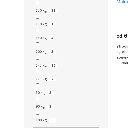
Matr
150 kg
31
170 kg
1
6
od
180 kg
4
Středn
200 kg
vyrobe
3
zpevně
usedán
145 kg
10
125 kg
2
80 kg
3
90 kg
3
100 kg
5