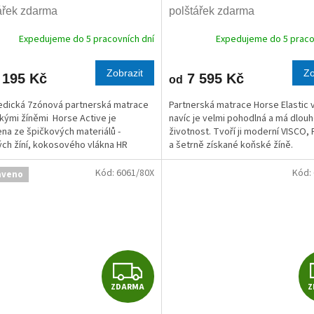
A
ářek zdarma
polštářek zdarma
R
Expedujeme do 5 pracovních dní
Expedujeme do 5 praco
M
Zobrazit
Zo
 195 Kč
7 595 Kč
od
A
dická 7zónová partnerská matrace
Partnerská matrace Horse Elastic v
kými žíněmi Horse Active je
navíc je velmi pohodlná a má dlou
na ze špičkových materiálů -
životnost. Tvoří ji moderní VISCO,
ch žíní, kokosového vlákna HR
a šetrně získané koňské žíně.
é pěny a PUR pěny.
Kód:
6061/80X
Kód:
aveno
Z
ZDARMA
Z
D