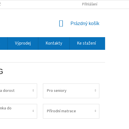
ŽBY A DOPRAVA
REKLAMACE A VRÁCENÍ ZBOŽÍ
Přihlášení
OCHRANA OSOBNÍCH
NÁKUPNÍ
Prázdný košík
KOŠÍK
m
Výprodej
Kontakty
Ke stažení
G
 a dorost
Pro seniory
inka do
Přírodní matrace