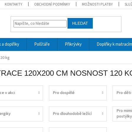
KONTAKTY
OBCHODNÍ PODMÍNKY
MOŽNOSTI PLATBY
SLU
HLEDAT
 a doplňky
Polštáře
Přikrývky
Doplňky k matrací
120 kg
RACE 120X200 CM NOSNOST 120 K
ce v akci
Pro dospělé
Pro děti
Pro mim
ergiky
Pro dlouhodobě ležící
postýlky