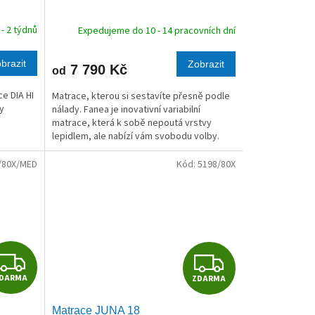
R
R
- 2 týdnů
Expedujeme do 10 - 14 pracovních dní
M
M
brazit
Zobrazit
7 790 Kč
od
A
A
e DIA HI
Matrace, kterou si sestavíte přesně podle
ty
nálady. Fanea je inovativní variabilní
matrace, která k sobě nepoutá vrstvy
lepidlem, ale nabízí vám svobodu volby.
Kombinuje kvalitní elastické pěny o gramáži
32...
/80X/MED
Kód:
5198/80X
Z
Z
DARMA
ZDARMA
D
D
Matrace JUNA 18