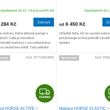
R
Expedujeme do 10 - 14 pracovních dní
Expedujeme do 1 
M
Zobrazit
Zo
 284 Kč
6 450 Kč
od
A
e matraci, která aktivně pečuje o
Středně tuhá, 18 cm vysoká matrac
raví? Calia je inovativní
představuje vrchol pohodlí a kvali
kteriální matrace s viscoelastickou
spánku.
se skutečnou mědí. Tato unikátní
logie ničí až 99,9 % bakterií,
uje krevní...
Kód:
3577/80X/MED
Kód:
3580
aveno
Vystaveno
Z
ZDARMA
Z
D
ace HORSE ACTIVE
+
Matrace HORSE ELASTIC
+