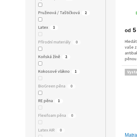
Pružinová / Taštičková
2
Latex
1
5
od
Hledát
Přírodní materiály
0
vaše zd
antiba
Koňská žíně
2
pěnou 
techno
podpor
Kokosové vlákno
1
Vyst
BioGreen pěna
0
RE pěna
1
Flexifoam pěna
0
Latex AIR
0
Matr