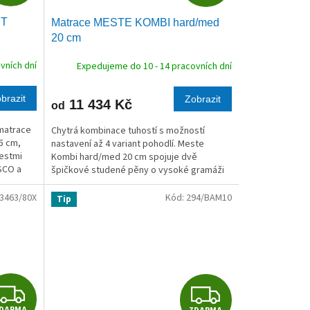
D
D
RT
Matrace MESTE KOMBI hard/med
A
A
20 cm
R
R
vních dní
Expedujeme do 10 - 14 pracovních dní
M
M
brazit
Zobrazit
11 434 Kč
od
A
A
matrace
Chytrá kombinace tuhostí s možností
5 cm,
nastavení až 4 variant pohodlí. Meste
lestmi
Kombi hard/med 20 cm spojuje dvě
ISCO a
špičkové studené pěny o vysoké gramáži
55 kg/m³ do jednoho jádra. Tato
konstrukce vám umožní...
3463/80X
Kód:
294/BAM10
Tip
Z
Z
DARMA