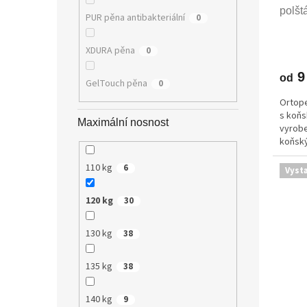
polšt
PUR pěna antibakteriální
0
XDURA pěna
0
9
od
GelTouch pěna
0
Ortope
s koňs
Maximální nosnost
vyrobe
koňský
studen
110 kg
6
Vyst
120 kg
30
130 kg
38
135 kg
38
140 kg
9