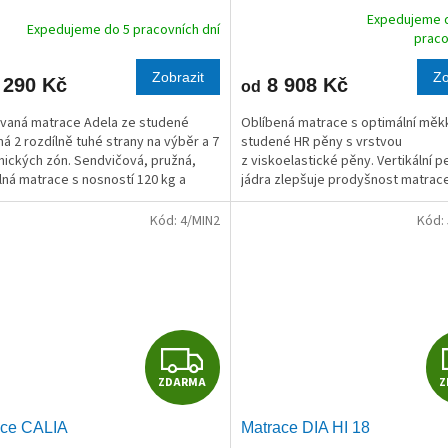
R
Expedujeme d
Expedujeme do 5 pracovních dní
Průměrné
praco
hodnocení
M
produktu
Zobrazit
Zo
 290 Kč
8 908 Kč
od
je
A
5,0
ovaná matrace Adela ze studené
Oblíbená matrace s optimální měk
z
á 2 rozdílně tuhé strany na výběr a 7
studené HR pěny s vrstvou
5
ických zón. Sendvičová, pružná,
z viskoelastické pěny. Vertikální 
hvězdiček.
ná matrace s nosností 120 kg a
jádra zlepšuje prodyšnost matrace
u 10 cm.
Kód:
4/MIN2
Kód:
Z
ZDARMA
Z
D
ace CALIA
Matrace DIA HI 18
A