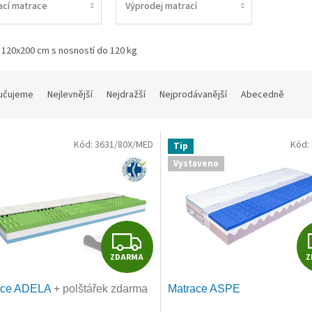
ací matrace
Výprodej matrací
 120x200 cm s nosností do 120 kg
učujeme
Nejlevnější
Nejdražší
Nejprodávanější
Abecedně
Kód:
3631/80X/MED
Kód:
Tip
Vystaveno
Z
ZDARMA
Z
D
ace ADELA
+ polštářek zdarma
Matrace ASPE
A