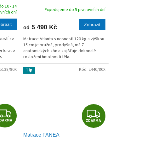
R
R
o 10 - 14
Expedujeme do 5 pracovních dní
vních dní
M
M
brazit
Zobrazit
5 490 Kč
od
A
A
kostí ze
Matrace Atlanta s nosností 120 kg a výškou
15 cm je pružná, prodyšná, má 7
perforace
anatomických zón a zajišťuje dokonalé
.
rozložení hmotnosti těla.
5138/80X
Kód:
2440/80X
Tip
Z
Z
DARMA
ZDARMA
D
D
Matrace FANEA
A
A