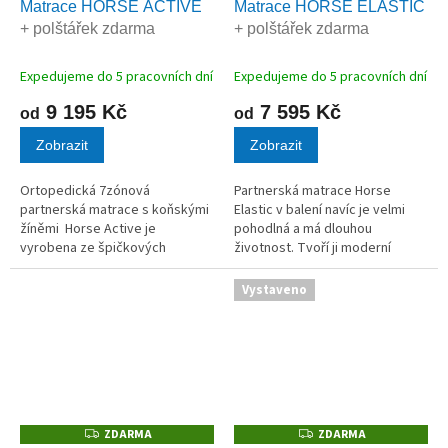
Matrace HORSE ACTIVE
Matrace HORSE ELASTIC
A
A
+ polštářek zdarma
+ polštářek zdarma
R
R
M
M
A
A
Expedujeme do 5 pracovních dní
Expedujeme do 5 pracovních dní
9 195 Kč
7 595 Kč
od
od
Zobrazit
Zobrazit
Ortopedická 7zónová
Partnerská matrace Horse
partnerská matrace s koňskými
Elastic v balení navíc je velmi
žíněmi Horse Active je
pohodlná a má dlouhou
vyrobena ze špičkových
životnost. Tvoří ji moderní
materiálů - koňských žíní,
VISCO, PUR pěny a šetrně
kokosového vlákna HR studené
získané koňské žíně.
Vystaveno
pěny a PUR pěny.
ZDARMA
ZDARMA
Z
Z
D
D