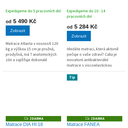
M
M
A
A
Expedujeme do 5 pracovních dní
Expedujeme do 10 - 14
pracovních dní
5 490 Kč
od
5 284 Kč
od
Zobrazit
Zobrazit
Matrace Atlanta s nosností 120
kg a výškou 15 cm je pružná,
Hledáte matraci, která aktivně
prodyšná, má 7 anatomických
pečuje o vaše zdraví? Calia je
zón a zajišťuje dokonalé
inovativní antibakteriální
rozložení hmotnosti těla.
matrace s viscoelastickou
pěnou se skutečnou mědí. Tato
unikátní technologie ničí až 99,9
Tip
% bakterií, podporuje krevní...
ZDARMA
ZDARMA
Z
Z
D
D
Matrace DIA HI 18
Matrace FANEA
A
A