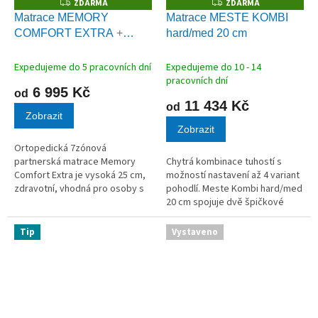
ZDARMA
ZDARMA
Z
Z
D
D
Matrace MEMORY
Matrace MESTE KOMBI
A
A
COMFORT EXTRA
+
hard/med 20 cm
R
R
M
M
polštářek zdarma
A
A
Expedujeme do 5 pracovních dní
Expedujeme do 10 - 14
pracovních dní
6 995 Kč
od
11 434 Kč
od
Zobrazit
Zobrazit
Ortopedická 7zónová
partnerská matrace Memory
Chytrá kombinace tuhostí s
Comfort Extra je vysoká 25 cm,
možností nastavení až 4 variant
zdravotní, vhodná pro osoby s
pohodlí. Meste Kombi hard/med
bolestmi zad a kloubů. Tvoří ji
20 cm spojuje dvě špičkové
různě tuhé VISCO a PUR pěny.
studené pěny o vysoké gramáži
55 kg/m³ do jednoho jádra. Tato
Tip
Vystaveno
konstrukce vám umožní...