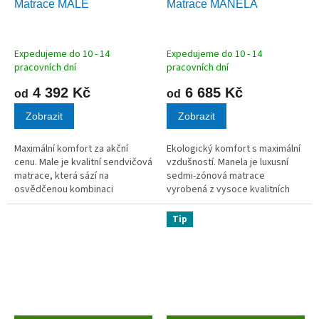
Matrace MALE
Matrace MANELA
A
A
R
R
M
M
A
A
Expedujeme do 10 - 14
Expedujeme do 10 - 14
pracovních dní
pracovních dní
4 392 Kč
6 685 Kč
od
od
Zobrazit
Zobrazit
Maximální komfort za akční
Ekologický komfort s maximální
cenu. Male je kvalitní sendvičová
vzdušností. Manela je luxusní
matrace, která sází na
sedmi-zónová matrace
osvědčenou kombinaci
vyrobená z vysoce kvalitních
zpevněného jádra a jemného
pěn o hustotě 40 kg/m³ s 20%
povrchového masážního profilu.
podílem přírodních rostlinných
Tip
Se svými sedmi anatomickými
olejů. Tato "bio-pěna" je nejen...
zónami a...