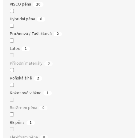
VISCO pěna
10
Hybridní pěna
8
Pružinová / Taštičková
2
Latex
1
Přírodní materiály
0
Koňská žíně
2
Kokosové vlákno
1
BioGreen pěna
0
RE pěna
1
Flexifoam pěna
0