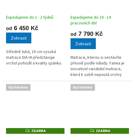
R
R
M
M
A
A
Expedujeme do 1 - 2 týdnů
Expedujeme do 10 - 14
pracovních dní
6 450 Kč
od
7 790 Kč
od
Zobrazit
Zobrazit
Středně tuhá, 18 cm vysoká
matrace DIA HI představuje
Matrace, kterou si sestavíte
vrchol pohodlí a kvality spánku.
přesně podle nálady. Fanea je
inovativní variabilní matrace,
která k sobě nepoutá vrstvy
lepidlem, ale nabízí vám
svobodu volby. Kombinuje
Vystaveno
Vystaveno
kvalitní elastické pěny o
gramáži 32...
ZDARMA
ZDARMA
Z
Z
D
D