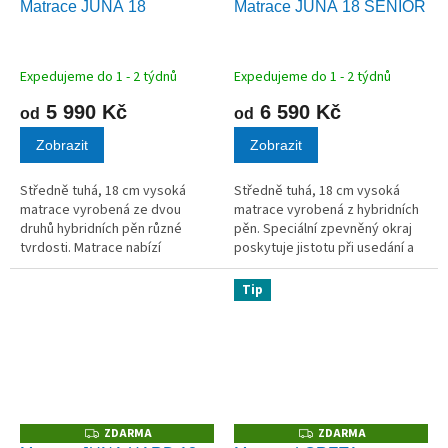
Matrace JUNA 18
Matrace JUNA 18 SENIOR
A
A
R
R
M
M
A
A
Expedujeme do 1 - 2 týdnů
Expedujeme do 1 - 2 týdnů
5 990 Kč
6 590 Kč
od
od
Zobrazit
Zobrazit
Středně tuhá, 18 cm vysoká
Středně tuhá, 18 cm vysoká
matrace vyrobená ze dvou
matrace vyrobená z hybridních
druhů hybridních pěn různé
pěn. Speciální zpevněný okraj
tvrdosti. Matrace nabízí
poskytuje jistotu při usedání a
možnost volby měkčí nebo tužší
vstávání.
strany.
Tip
ZDARMA
ZDARMA
Z
Z
D
D