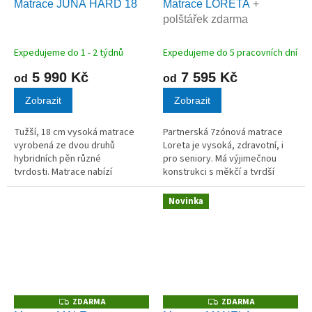
Matrace JUNA HARD 18
Matrace LORETA
+
A
A
polštářek zdarma
R
R
M
M
A
A
Expedujeme do 1 - 2 týdnů
Expedujeme do 5 pracovních dní
5 990 Kč
7 595 Kč
od
od
Zobrazit
Zobrazit
Tužší, 18 cm vysoká matrace
Partnerská 7zónová matrace
vyrobená ze dvou druhů
Loreta je vysoká, zdravotní, i
hybridních pěn různé
pro seniory. Má výjimečnou
tvrdosti. Matrace nabízí
konstrukci s měkčí a tvrdší
možnost volby měkčí nebo tužší
stranou. Tvoří ji kvalitní VISCO,
strany.
PUR a HR pěny.
Novinka
ZDARMA
ZDARMA
Z
Z
D
D