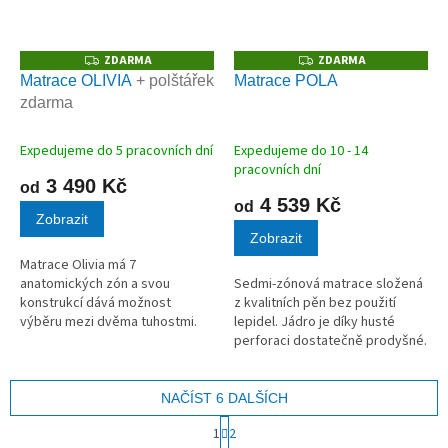
ZDARMA
ZDARMA
Z
Z
D
D
Matrace OLIVIA
+ polštářek
Matrace POLA
A
A
zdarma
R
R
M
M
A
A
Expedujeme do 5 pracovních dní
Expedujeme do 10 - 14
pracovních dní
3 490 Kč
od
4 539 Kč
od
Zobrazit
Zobrazit
Matrace Olivia má 7
anatomických zón a svou
Sedmi-zónová matrace složená
konstrukcí dává možnost
z kvalitních pěn bez použití
výběru mezi dvěma tuhostmi.
lepidel. Jádro je díky husté
Má nosnost 120 kg a výšku 11
perforaci dostatečně prodyšné.
cm.
Snímatelný PES potah s plošným
prošitím. Potah je pratelný při
60°C a pro snadnější...
NAČÍST 6 DALŠÍCH
S
1
2
t