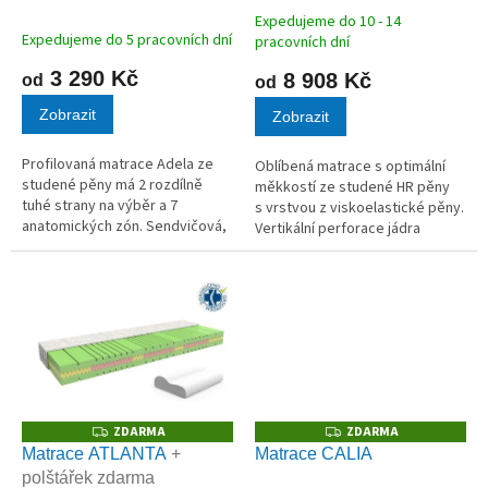
M
M
k
A
A
Expedujeme do 10 - 14
Průměrné
t
Expedujeme do 5 pracovních dní
pracovních dní
hodnocení
ů
produktu
3 290 Kč
8 908 Kč
od
od
je
Zobrazit
5,0
Zobrazit
z
5
Profilovaná matrace Adela ze
Oblíbená matrace s optimální
hvězdiček.
studené pěny má 2 rozdílně
měkkostí ze studené HR pěny
tuhé strany na výběr a 7
s vrstvou z viskoelastické pěny.
anatomických zón. Sendvičová,
Vertikální perforace jádra
pružná, pohodlná matrace s
zlepšuje prodyšnost matrace.
nosností 120 kg a výškou 10 cm.
ZDARMA
ZDARMA
Z
Z
D
D
Matrace ATLANTA
+
Matrace CALIA
A
A
polštářek zdarma
R
R