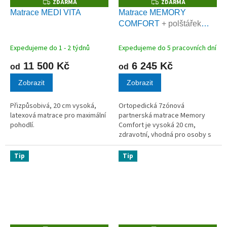
ZDARMA
ZDARMA
Z
Z
D
D
Matrace MEDI VITA
Matrace MEMORY
A
A
COMFORT
+ polštářek
R
R
M
M
zdarma
A
A
Expedujeme do 1 - 2 týdnů
Expedujeme do 5 pracovních dní
11 500 Kč
6 245 Kč
od
od
Zobrazit
Zobrazit
Přizpůsobivá, 20 cm vysoká,
Ortopedická 7zónová
latexová matrace pro maximální
partnerská matrace Memory
pohodlí.
Comfort je vysoká 20 cm,
zdravotní, vhodná pro osoby s
bolestmi zad a kloubů. Tvoří ji
různě tuhé VISCO a PUR pěny.
Tip
Tip
Memory Comfort je oblíbená
matrace –...