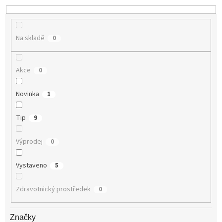
k
t
ů
Na skladě
0
Akce
0
Novinka
1
Tip
9
Výprodej
0
Vystaveno
5
Zdravotnický prostředek
0
Značky