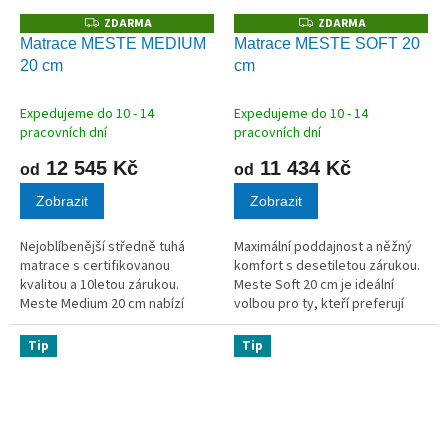
ZDARMA
ZDARMA
Z
Z
D
D
Matrace MESTE MEDIUM
Matrace MESTE SOFT 20
A
A
20 cm
cm
R
R
M
M
A
A
Expedujeme do 10 - 14
Expedujeme do 10 - 14
pracovních dní
pracovních dní
12 545 Kč
11 434 Kč
od
od
Zobrazit
Zobrazit
Nejoblíbenější středně tuhá
Maximální poddajnost a něžný
matrace s certifikovanou
komfort s desetiletou zárukou.
kvalitou a 10letou zárukou.
Meste Soft 20 cm je ideální
Meste Medium 20 cm nabízí
volbou pro ty, kteří preferují
dokonalý poměr cena/výkon
měkčí lůžko, ale vyžadují
pro ty nejnáročnější. Jádro z
nekompromisní kvalitu
Tip
Tip
hnědé studené pěny o
materiálu. Jádro ze světle šedé
nadstandardní gramáži...
studené...