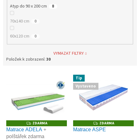
Atyp do 90 x 200 cm
8
70x140 cm
0
60x120 cm
0
VYMAZAT FILTRY
Položek k zobrazení:
30
V
Tip
ý
Vystaveno
p
i
s
p
r
o
ZDARMA
ZDARMA
Z
Z
D
D
d
Matrace ADELA
+
Matrace ASPE
A
A
u
polštářek zdarma
R
R