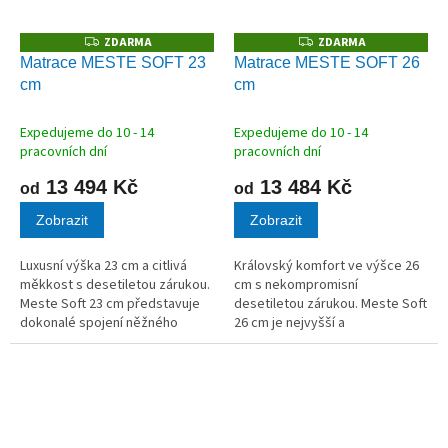
ZDARMA
ZDARMA
Z
Z
D
D
Matrace MESTE SOFT 23
Matrace MESTE SOFT 26
A
A
cm
cm
R
R
M
M
A
A
Expedujeme do 10 - 14
Expedujeme do 10 - 14
pracovních dní
pracovních dní
13 494 Kč
13 484 Kč
od
od
Zobrazit
Zobrazit
Luxusní výška 23 cm a citlivá
Královský komfort ve výšce 26
měkkost s desetiletou zárukou.
cm s nekompromisní
Meste Soft 23 cm představuje
desetiletou zárukou. Meste Soft
dokonalé spojení něžného
26 cm je nejvyšší a
komfortu a robustní konstrukce.
nejpohodlnější měkká matrace v
Jádro ze světle šedé studené
naší nabídce. Masivní vrstva
pěny o nadstandardní gramáži
vysokogramážní studené pěny
55...
(55 kg/m³) vytváří...