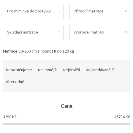
Pro miminka do postýlky
Přírodní matrace
Skládací matrace
Výprodej matrací
Matrace 80x200 cm s nosností do 120 kg
Ř
a
Doporučujeme
Nejlevnější
Nejdražší
Nejprodávanější
z
Abecedně
e
n
í
p
Cena
r
o
3290
Kč
16734
Kč
d
u