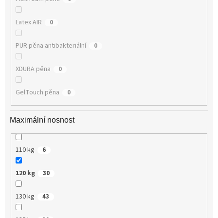
Latex AIR
0
PUR pěna antibakteriální
0
XDURA pěna
0
GelTouch pěna
0
Maximální nosnost
110 kg
6
120 kg
30
130 kg
43