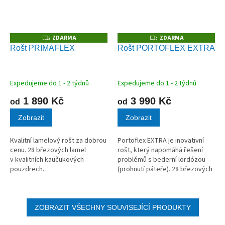
ZDARMA
ZDARMA
Z
Z
D
D
Rošt PRIMAFLEX
Rošt PORTOFLEX EXTRA
A
A
R
R
M
M
A
A
Expedujeme do 1 - 2 týdnů
Expedujeme do 1 - 2 týdnů
1 890 Kč
3 990 Kč
od
od
Zobrazit
Zobrazit
Kvalitní lamelový rošt za dobrou
Portoflex EXTRA je inovativní
cenu. 28 březových lamel
rošt, který napomáhá řešení
v kvalitních kaučukových
problémů s bederní lordózou
pouzdrech.
(prohnutí páteře). 28 březových
lamel v kvalitních kaučukových
pouzdrech.
ZOBRAZIT VŠECHNY SOUVISEJÍCÍ PRODUKTY