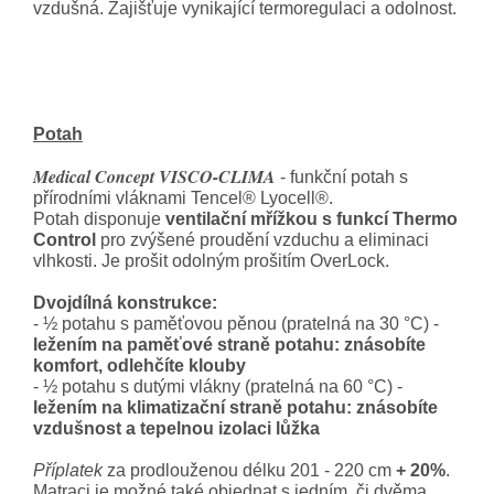
vzdušná. Zajišťuje vynikající termoregulaci a odolnost.
Potah
Medical Concept VISCO-CLIMA
- funkční potah s
přírodními vláknami Tencel® Lyocell®.
Potah disponuje
ventilační mřížkou s funkcí Thermo
Control
pro zvýšené proudění vzduchu a eliminaci
vlhkosti. Je prošit odolným prošitím OverLock.
Dvojdílná konstrukce:
- ½ potahu s paměťovou pěnou (pratelná na 30 °C) -
ležením na paměťové straně potahu: znásobíte
komfort, odlehčíte klouby
- ½ potahu s dutými vlákny (pratelná na 60 °C) -
ležením na klimatizační straně potahu: znásobíte
vzdušnost a tepelnou izolaci lůžka
Příplatek
za prodlouženou délku 201 - 220 cm
+ 20%
.
Matraci je možné také objednat s jedním, či dvěma