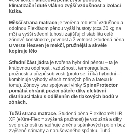
klimatizační duté vlákno zvýší vzdušnost a izolaci
lůžka.
Měkčí strana matrace
je tvořena robustní vzdušnou a
odolnou Flexifaom pěnou vyšší hustoty (cca 30 kg na
m3) a vyšší střední tuhosti zajišťující stabilitu celé
zónové konstrukce, pevnost a životnost. Studená pěna
u verze Heaven je mekčí, pružnější a skvěle
kopíruje tělo
Střední část jádra
je tvořena hybridní pěnou – ta je
královnou odolnosti, vzdušnosti, termoregulace,
pružnosti a přizpůsobivosti (proto se jí říká hybridní –
kombinuje výhody všech známých pěn a latexu k
tomu). Zónový tvar spojovací vlnky
SpineProtector
pomáhá chránit pozici páteře díky efektivní
distribuci tlaku s odlišením dle tlakových bodů v
zónách.
Tužší strana matrace.
Studená pěna Flexifoam® HR-
XF (eXtra-Flex = zvýšená pružnost) je vzdušná a díky
své pružnosti usnadňuje změnu spánkových poloh bez
zvýšené námahy a narušovaného spánku. Tuhá,