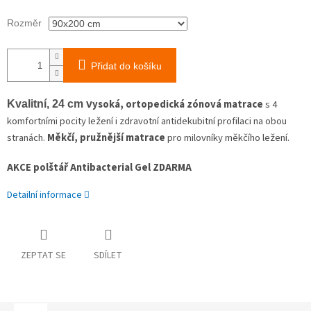
Rozměr
Přidat do košíku
ysoká, ortopedická zónová matrace
s 4
Kvalitní, 24 cm v
komfortními pocity ležení i zdravotní antidekubitní profilaci na obou
stranách.
Měkčí, pružnější matrace
pro milovníky měkčího ležení.
AKCE polštář Antibacterial Gel ZDARMA
Detailní informace
ZEPTAT SE
SDÍLET