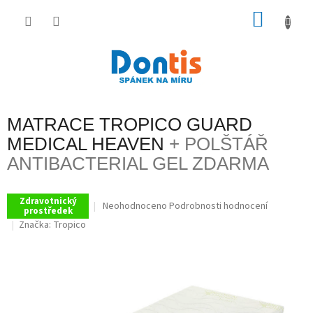
Přejít
na
NÁKU
obsah
KOŠÍK
MATRACE TROPICO GUARD
MEDICAL HEAVEN
+ POLŠTÁŘ
ANTIBACTERIAL GEL ZDARMA
Zdravotnický
Průměrné
Neohodnoceno
Podrobnosti hodnocení
prostředek
hodnocení
Značka:
Tropico
produktu
je
0,0
z
5
hvězdiček.