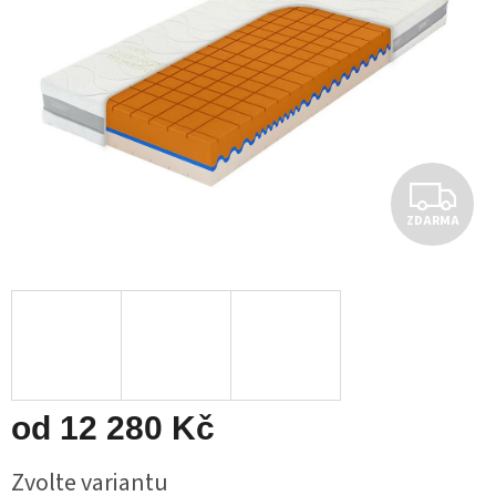
Z
ZDARMA
D
A
R
M
A
od
12 280 Kč
Měrná
Zvolte variantu
cena: