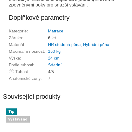
zpevněnými boky pro snazší vstávání.
Doplňkové parametry
Kategorie
:
Matrace
Záruka
:
6 let
Materiál
:
HR studená pěna
,
Hybridní pěna
Maximální nosnost
:
150 kg
Výška
:
24 cm
Podle tuhosti
:
Střední
?
Tuhost
:
4/5
Anatomické zóny
:
7
Související produkty
Tip
Vystaveno