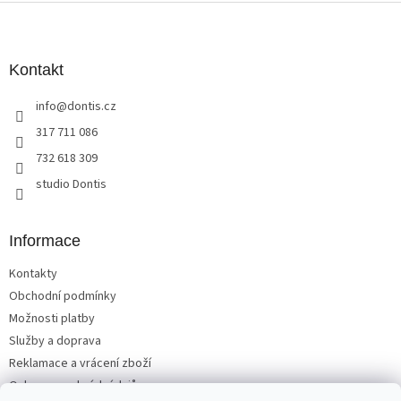
Z
á
p
a
Kontakt
t
info
@
dontis.cz
í
317 711 086
732 618 309
studio Dontis
Informace
Kontakty
Obchodní podmínky
Možnosti platby
Služby a doprava
Reklamace a vrácení zboží
Ochrana osobních údajů