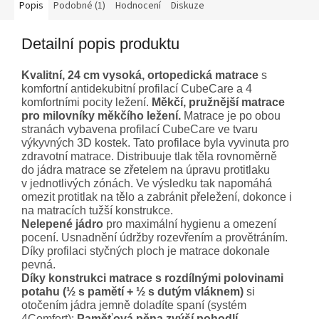
Popis
Podobné (1)
Hodnocení
Diskuze
Detailní popis produktu
Kvalitní, 24 cm vysoká, ortopedická matrace
s
komfortní antidekubitní profilací CubeCare a 4
komfortními pocity ležení.
Měkčí, pružnější matrace
pro milovníky měkčího ležení.
Matrace je po obou
stranách vybavena profilací CubeCare ve tvaru
výkyvných 3D kostek. Tato profilace byla vyvinuta pro
zdravotní matrace. Distribuuje tlak těla rovnoměrně
do jádra matrace se zřetelem na úpravu protitlaku
v jednotlivých zónách. Ve výsledku tak napomáhá
omezit protitlak na tělo a zabránit přeležení, dokonce i
na matracích tužší konstrukce.
Nelepené jádro
pro maximální hygienu a omezení
pocení. Usnadnění údržby rozevřením a provětráním.
Díky profilaci styčných ploch je matrace dokonale
pevná.
Díky konstrukci matrace s rozdílnými polovinami
potahu (½ s pamětí + ½ s dutým vláknem)
si
otočením jádra jemně doladíte spaní (systém
4Comfort):
Paměťová pěna zvýší pohodlí,