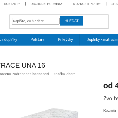
KONTAKTY
OBCHODNÍ PODMÍNKY
MOŽNOSTI PLATBY
SLU
HLEDAT
 a doplňky
Polštáře
Přikrývky
Doplňky k matrací
RACE UNA 16
né
noceno
Podrobnosti hodnocení
Značka:
Ahorn
ní
u
od
Měrná
Zvolt
cena:
ek.
Rozměr