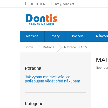
Přejít
317 711 086
info@dontis.cz
na
obsah
Matrace
Rošty
Postele
Nábytek
Domů
Matrace
Matrace UNA 16
P
MAT
o
s
Průměr
Neohod
Poradna
t
hodnoce
r
produkt
Jak vybrat matraci: Vše, co
a
je
potřebujete vědět před nákupem
0,0
n
z
n
5
í
Přeskočit
hvězdič
p
kategorie
Kategorie
a