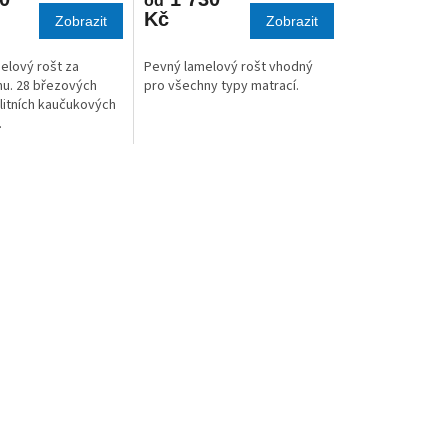
od
Kč
Zobrazit
Zobrazit
melový rošt za
Pevný lamelový rošt vhodný
u. 28 březových
pro všechny typy matrací.
alitních kaučukových
.