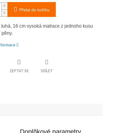
Přidat do košíku
 tuhá, 16 cm vysoká matrace z jednoho kusu
í pěny.
informace
ZEPTAT SE
SDÍLET
Doplňkové parametry