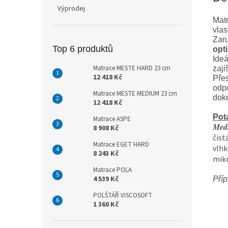
Výprodej
Matr
vlas
Zar
Top 6 produktů
opti
Ideá
Matrace MESTE HARD 23 cm
zaji
12 418 Kč
Přes
odpo
Matrace MESTE MEDIUM 23 cm
dok
12 418 Kč
Pot
Matrace ASPE
Medi
8 908 Kč
čist
Matrace EGET HARD
vlhk
8 243 Kč
mikr
Matrace POLA
4 539 Kč
Příp
POLŠTÁŘ VISCOSOFT
1 360 Kč