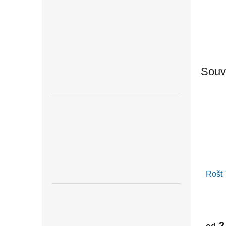
Souvi
Rošt
2