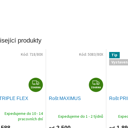
sející produkty
Kód:
718/80X
Kód:
5083/80X
Tip
Vystaven
Z
Z
ZDARMA
D
ZDARMA
D
A
A
 TRIPLE FLEX
Rošt MAXIMUS
Rošt PR
R
R
M
M
Expedujeme do 10 - 14
A
A
Expedujeme do 1 - 2 týdnů
Exped
pracovních dní
 588
2 500
1 89