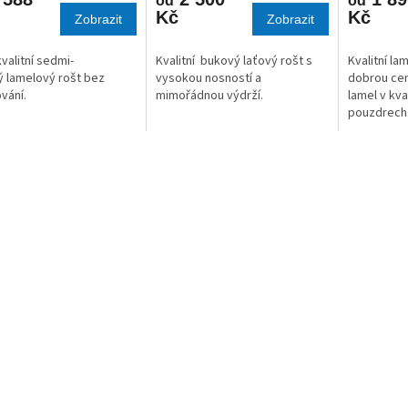
od
od
Kč
Kč
Zobrazit
Zobrazit
kvalitní sedmi-
Kvalitní bukový laťový rošt s
Kvalitní la
 lamelový rošt bez
vysokou nosností a
dobrou cen
vání.
mimořádnou výdrží.
lamel v kv
pouzdrech