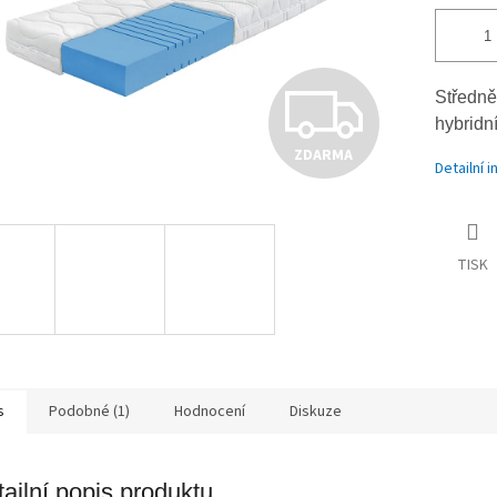
Z
Středně
hybridn
ZDARMA
D
Detailní 
A
TISK
R
M
s
Podobné (1)
Hodnocení
Diskuze
ailní popis produktu