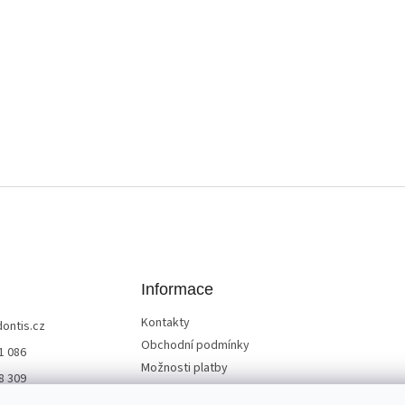
Informace
Kontakty
dontis.cz
Obchodní podmínky
1 086
Možnosti platby
8 309
Služby a doprava