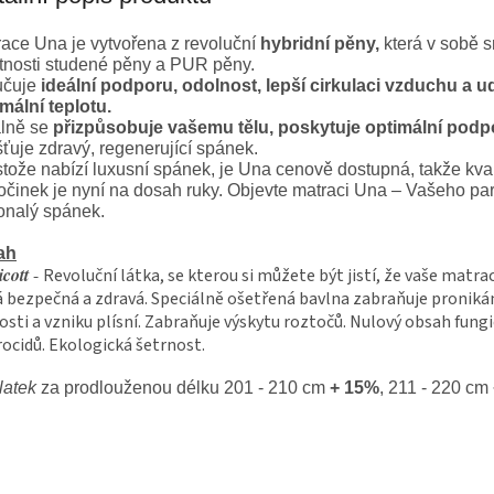
A
ace Una je vytvořena z revoluční
hybridní pěny,
která v sobě 
tnosti studené pěny a PUR pěny.
učuje
ideální podporu, odolnost, lepší cirkulaci vzduchu a u
mální teplotu.
lně se
přizpůsobuje vašemu tělu, poskytuje optimální podp
šťuje zdravý, regenerující spánek.
tože nabízí luxusní spánek, je Una cenově dostupná, takže kval
činek je nyní na dosah ruky. Objevte matraci Una – Vašeho par
onalý spánek.
ah
cott
-
Revoluční látka, se kterou si můžete být jistí, že vaše matra
á bezpečná a zdravá. Speciálně ošetřená bavlna zabraňuje proniká
osti a vzniku plísní. Zabraňuje výskytu roztočů. Nulový obsah fungi
ocidů. Ekologická šetrnost.
latek
za prodlouženou délku 201 - 210 cm
+ 15%
, 211 - 220 cm