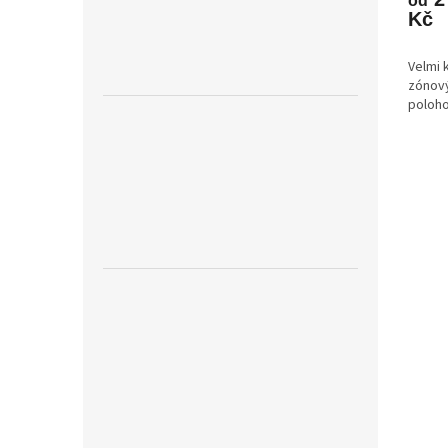
od
Kč
Velmi 
zónový
poloho