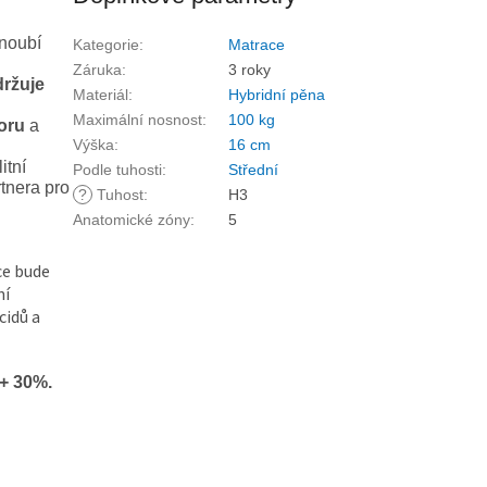
snoubí
Kategorie
:
Matrace
Záruka
:
3 roky
držuje
Materiál
:
Hybridní pěna
Maximální nosnost
:
100 kg
oru
a
Výška
:
16 cm
itní
Podle tuhosti
:
Střední
tnera pro
?
Tuhost
:
H3
Anatomické zóny
:
5
ce bude
ní
cidů a
+ 30%.