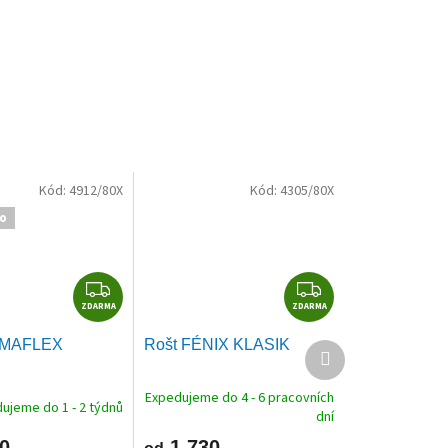
Kód:
4912/80X
Kód:
4305/80X
o
Z
Z
ZDARMA
D
ZDARMA
D
A
A
IMAFLEX
Rošt FÉNIX KLASIK
Další
R
R
produkt
M
M
Expedujeme do 4 - 6 pracovních
A
A
ujeme do 1 - 2 týdnů
dní
0
1 730