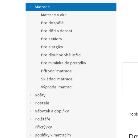
n
Matrace
e
Matrace v akci
l
Pro dospělé
Pro děti a dorost
Pro seniory
Pro alergiky
Pro dlouhodobě ležící
Pro miminka do postýlky
Přírodní matrace
Skládací matrace
Výprodej matrací
Rošty
Postele
Nábytek a doplňky
Popi
Polštáře
Přikrývky
Doplňky k matracím
Det