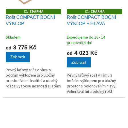
ZDARMA
ZDARMA
Z
Z
D
D
Rošt COMPACT BOČNÍ
Rošt COMPACT BOČNÍ
A
A
VÝKLOP
VÝKLOP + HLAVA
R
R
M
M
A
A
Skladem
Expedujeme do 10 - 14
pracovních dní
3 775 Kč
od
4 023 Kč
od
Zobrazit
Zobrazit
Pevný laťový rošt v rámu s
bočním výklopem pro úložný
Pevný laťový rošt v rámu s
prostor. Velmi kvalitní a odolný
bočním výklopem pro úložný
rošt s vysokou nosností s latěmi
prostor s polohováním hlavy.
z masivního dřeva vhodný pro
Velmi kvalitní a odolný rošt
všechny typy matrací.
s vysokou nosností s latěmi
z masivního dřeva vhodný pro
všechny typy...