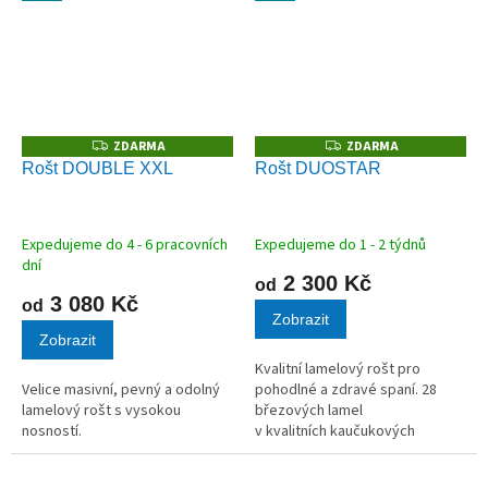
ZDARMA
ZDARMA
Z
Z
D
D
Rošt DOUBLE XXL
Rošt DUOSTAR
A
A
R
R
M
M
A
A
Expedujeme do 4 - 6 pracovních
Expedujeme do 1 - 2 týdnů
dní
2 300 Kč
od
3 080 Kč
od
Zobrazit
Zobrazit
Kvalitní lamelový rošt pro
Velice masivní, pevný a odolný
pohodlné a zdravé spaní. 28
lamelový rošt s vysokou
březových lamel
nosností.
v kvalitních kaučukových
pouzdrech.