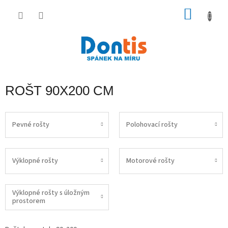
Přejít
na
NÁKU
obsah
KOŠÍK
ROŠT 90X200 CM
Pevné rošty
Polohovací rošty
Výklopné rošty
Motorové rošty
Výklopné rošty s úložným
prostorem