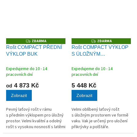
ZDARMA
ZDARMA
Z
Z
D
D
Rošt COMPACT PŘEDNÍ
Rošt COMPACT VÝKLOP
A
A
VÝKLOP BUK
S ÚLOŽNÝM
R
R
M
M
PROSTOREM
A
A
Expedujeme do 10 - 14
Expedujeme do 10 - 14
pracovních dní
pracovních dní
4 873 Kč
5 448 Kč
od
Zobrazit
Zobrazit
Pevný laťový rošt v rámu
Velmi oblíbený laťový rošt
s předním výklopem pro úložný
s úložným prostorem ve formě
prostor. Velmi kvalitní a odolný
vaku. Vak je určený pro uložení
rošt s vysokou nosností s latěmi
přikrývky a polštáře.
z masivního bukového dřeva