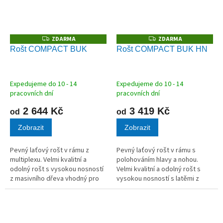
ZDARMA
ZDARMA
Z
Z
D
D
Rošt COMPACT BUK
Rošt COMPACT BUK HN
A
A
R
R
M
M
A
A
Expedujeme do 10 - 14
Expedujeme do 10 - 14
pracovních dní
pracovních dní
2 644 Kč
3 419 Kč
od
od
Zobrazit
Zobrazit
Pevný laťový rošt v rámu z
Pevný laťový rošt v rámu s
multiplexu. Velmi kvalitní a
polohováním hlavy a nohou.
odolný rošt s vysokou nosností
Velmi kvalitní a odolný rošt s
z masivního dřeva vhodný pro
vysokou nosností s latěmi z
všechny typy matrací.
masivního bukového dřeva
vhodný pro všechny typy
matrací.