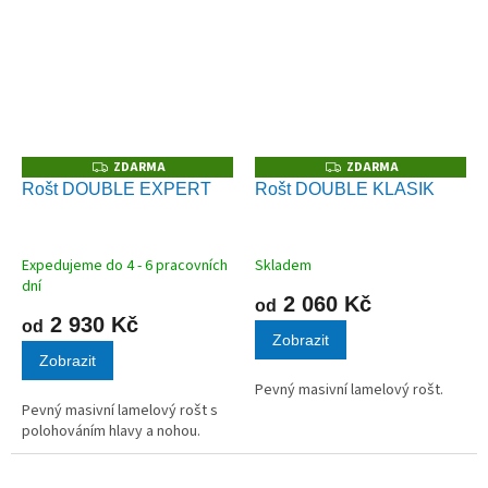
vhodný pro všechny typy
matrací.
ZDARMA
ZDARMA
Z
Z
D
D
Rošt DOUBLE EXPERT
Rošt DOUBLE KLASIK
A
A
R
R
M
M
A
A
Expedujeme do 4 - 6 pracovních
Skladem
dní
2 060 Kč
od
2 930 Kč
od
Zobrazit
Zobrazit
Pevný masivní lamelový rošt.
Pevný masivní lamelový rošt s
polohováním hlavy a nohou.