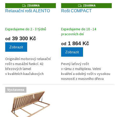
o
ZDARMA
ZDARMA
Z
Z
D
D
d
Relaxační rošt ALENTO
Rošt COMPACT
A
A
u
R
R
M
M
k
A
A
t
Expedujeme do 2 - 3 týdnů
Expedujeme do 10 - 14
ů
pracovních dní
39 300 Kč
od
1 864 Kč
od
Zobrazit
Zobrazit
Originální motorový relaxační
rošt s masážní funkcí. 42
Pevný laťový rošt
březových lamel
v rámu z multiplexu. Velmi
v kvalitních kaučukových
kvalitní a odolný rošt s vysokou
pouzdrech.
nosností z masivního dřeva
vhodný pro všechny typy
matrací.
Vystaveno