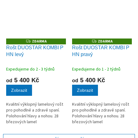
ZDARMA
ZDARMA
Z
Z
D
D
Rošt DUOSTAR KOMBI P
Rošt DUOSTAR KOMBI P
A
A
HN levý
HN pravý
R
R
M
M
A
A
Expedujeme do 2 - 3 týdnů
Expedujeme do 1 - 2 týdnů
5 400 Kč
5 400 Kč
od
od
Zobrazit
Zobrazit
Kvalitní výklopný lamelový rošt
Kvalitní výklopný lamelový rošt
pro pohodlné a zdravé spaní.
pro pohodlné a zdravé spaní.
Polohování hlavy a nohou. 28
Polohování hlavy a nohou. 28
březových lamel
březových lamel
v kvalitních kaučukových
v kvalitních kaučukových
pouzdrech.
pouzdrech.