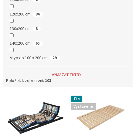
120x200 cm
84
130x200 cm
8
140x200 cm
65
Atyp do 100 x 200 cm
29
VYMAZAT FILTRY
Položek k zobrazení:
103
V
Tip
ý
Vystaveno
p
i
s
p
r