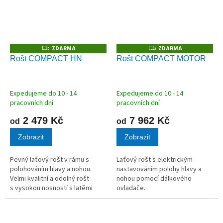
ZDARMA
ZDARMA
Z
Z
D
D
Rošt COMPACT HN
Rošt COMPACT MOTOR
A
A
R
R
M
M
A
A
Expedujeme do 10 - 14
Expedujeme do 10 - 14
pracovních dní
pracovních dní
2 479 Kč
7 962 Kč
od
od
Zobrazit
Zobrazit
Pevný laťový rošt v rámu s
Laťový rošt s elektrickým
polohováním hlavy a nohou.
nastavováním polohy hlavy a
Velmi kvalitní a odolný rošt
nohou pomocí dálkového
s vysokou nosností s latěmi
ovladače.
z masivního dřeva vhodný pro
všechny typy matrací.