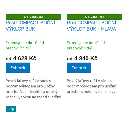
ZDARMA
ZDARMA
Z
Z
D
D
Rošt COMPACT BOČNÍ
Rošt COMPACT BOČNÍ
A
A
VÝKLOP BUK
VÝKLOP BUK + HLAVA
R
R
M
M
A
A
Expedujeme do 10 - 14
Expedujeme do 10 - 14
pracovních dní
pracovních dní
4 628 Kč
4 840 Kč
od
od
Zobrazit
Zobrazit
Pevný laťový rošt v rámu s
Pevný laťový rošt v rámu s
bočním výklopem pro úložný
bočním výklopem pro úložný
prostor. Velmi kvalitní a odolný
prostor s polohováním hlavy.
rošt s vysokou nosností s latěmi
z masivního bukového dřeva
vhodný pro všechny typy
Tip
matrací.