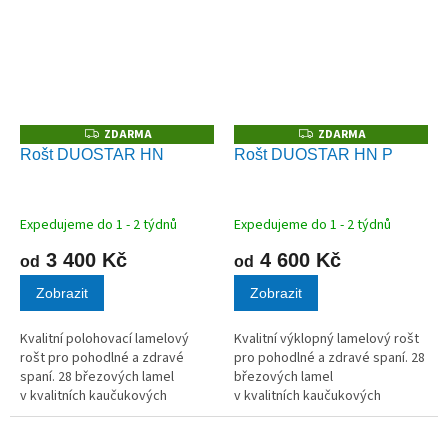
ZDARMA
ZDARMA
Z
Z
D
D
Rošt DUOSTAR HN
Rošt DUOSTAR HN P
A
A
R
R
M
M
A
A
Expedujeme do 1 - 2 týdnů
Expedujeme do 1 - 2 týdnů
3 400 Kč
4 600 Kč
od
od
Zobrazit
Zobrazit
Kvalitní polohovací lamelový
Kvalitní výklopný lamelový rošt
rošt pro pohodlné a zdravé
pro pohodlné a zdravé spaní. 28
spaní. 28 březových lamel
březových lamel
v kvalitních kaučukových
v kvalitních kaučukových
pouzdrech.
pouzdrech.