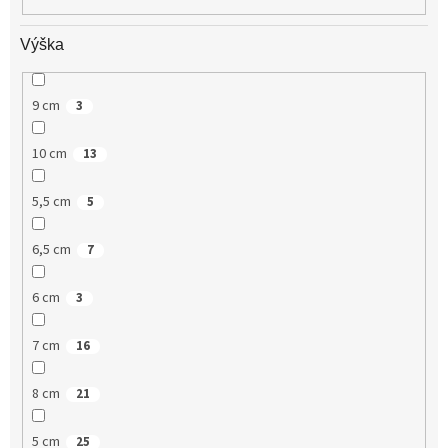
Výška
9 cm
3
10 cm
13
5,5 cm
5
6,5 cm
7
6 cm
3
7 cm
16
8 cm
21
5 cm
25