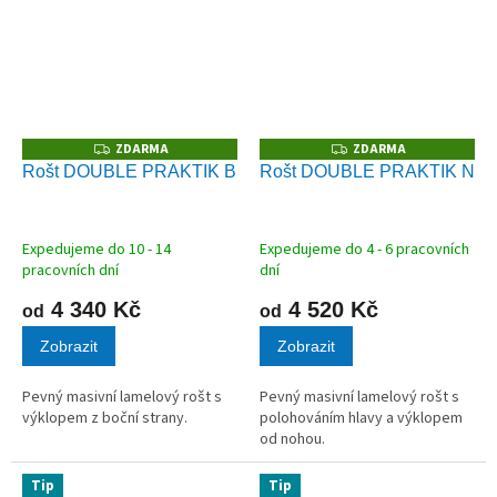
ZDARMA
ZDARMA
Z
Z
D
D
Rošt DOUBLE PRAKTIK B
Rošt DOUBLE PRAKTIK N
A
A
R
R
M
M
A
A
Expedujeme do 10 - 14
Expedujeme do 4 - 6 pracovních
pracovních dní
dní
4 340 Kč
4 520 Kč
od
od
Zobrazit
Zobrazit
Pevný masivní lamelový rošt s
Pevný masivní lamelový rošt s
výklopem z boční strany.
polohováním hlavy a výklopem
od nohou.
Tip
Tip