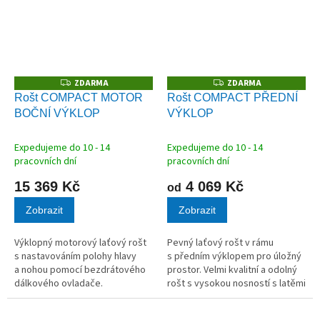
ZDARMA
ZDARMA
Z
Z
D
D
Rošt COMPACT MOTOR
Rošt COMPACT PŘEDNÍ
A
A
BOČNÍ VÝKLOP
VÝKLOP
R
R
M
M
A
A
Expedujeme do 10 - 14
Expedujeme do 10 - 14
pracovních dní
pracovních dní
15 369 Kč
4 069 Kč
od
Zobrazit
Zobrazit
Výklopný motorový laťový rošt
Pevný laťový rošt v rámu
s nastavováním polohy hlavy
s předním výklopem pro úložný
a nohou pomocí bezdrátového
prostor. Velmi kvalitní a odolný
dálkového ovladače.
rošt s vysokou nosností s latěmi
z masivního dřeva vhodný pro
všechny typy matrací.