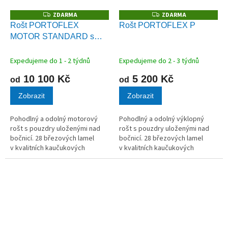
ZDARMA
ZDARMA
Z
Z
D
D
Rošt PORTOFLEX
Rošt PORTOFLEX P
A
A
MOTOR STANDARD s
R
R
M
M
bezšňůrovým ovládáním
A
A
Expedujeme do 1 - 2 týdnů
Expedujeme do 2 - 3 týdnů
10 100 Kč
5 200 Kč
od
od
Zobrazit
Zobrazit
Pohodlný a odolný motorový
Pohodlný a odolný výklopný
rošt s pouzdry uloženými nad
rošt s pouzdry uloženými nad
bočnicí. 28 březových lamel
bočnicí. 28 březových lamel
v kvalitních kaučukových
v kvalitních kaučukových
pouzdrech. Celková výška roštu
pouzdrech.
(včetně motoru) je 22 cm.