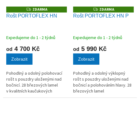
ZDARMA
ZDARMA
Z
Z
D
D
Rošt PORTOFLEX HN
Rošt PORTOFLEX HN P
A
A
R
R
M
M
A
A
Expedujeme do 1 - 2 týdnů
Expedujeme do 1 - 2 týdnů
4 700 Kč
5 990 Kč
od
od
Zobrazit
Zobrazit
Pohodlný a odolný polohovací
Pohodlný a odolný výklopný
rošt s pouzdry uloženými nad
rošt s pouzdry uloženými nad
bočnicí. 28 březových lamel
bočnicí a polohováním hlavy. 28
v kvalitních kaučukových
březových lamel
pouzdrech.
v kvalitních kaučukových
pouzdrech.