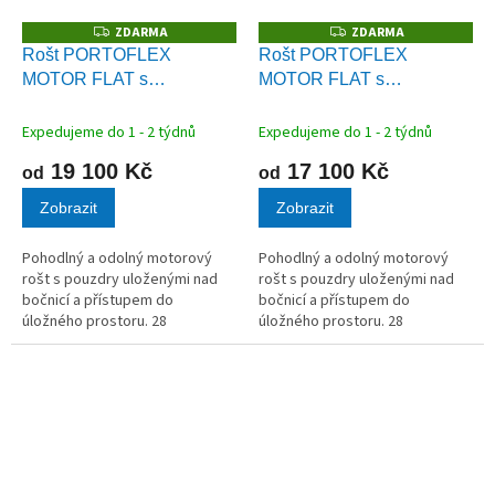
ZDARMA
ZDARMA
Z
Z
D
D
Rošt PORTOFLEX
Rošt PORTOFLEX
A
A
MOTOR FLAT s
MOTOR FLAT s
R
R
M
M
bezšňůrovým ovládáním
kabelovým ovládáním
A
A
Expedujeme do 1 - 2 týdnů
Expedujeme do 1 - 2 týdnů
19 100 Kč
17 100 Kč
od
od
Zobrazit
Zobrazit
Pohodlný a odolný motorový
Pohodlný a odolný motorový
rošt s pouzdry uloženými nad
rošt s pouzdry uloženými nad
bočnicí a přístupem do
bočnicí a přístupem do
úložného prostoru. 28
úložného prostoru. 28
březových lamel
březových lamel
v kvalitních kaučukových
v kvalitních kaučukových
pouzdrech.
pouzdrech.