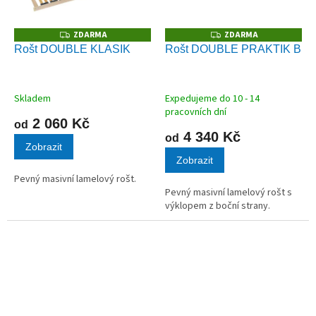
ZDARMA
ZDARMA
Z
Z
D
D
Rošt DOUBLE KLASIK
Rošt DOUBLE PRAKTIK B
A
A
R
R
M
M
A
A
Skladem
Expedujeme do 10 - 14
pracovních dní
2 060 Kč
od
4 340 Kč
od
Zobrazit
Zobrazit
Pevný masivní lamelový rošt.
Pevný masivní lamelový rošt s
výklopem z boční strany.