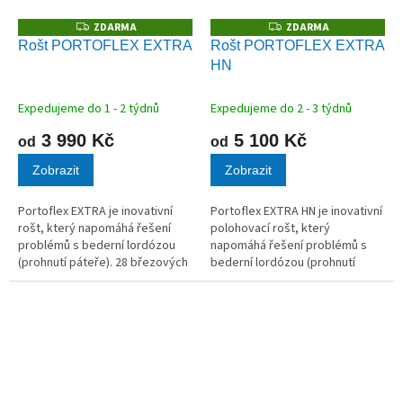
ZDARMA
ZDARMA
Z
Z
D
D
Rošt PORTOFLEX EXTRA
Rošt PORTOFLEX EXTRA
A
A
HN
R
R
M
M
A
A
Expedujeme do 1 - 2 týdnů
Expedujeme do 2 - 3 týdnů
3 990 Kč
5 100 Kč
od
od
Zobrazit
Zobrazit
Portoflex EXTRA je inovativní
Portoflex EXTRA HN je inovativní
rošt, který napomáhá řešení
polohovací rošt, který
problémů s bederní lordózou
napomáhá řešení problémů s
(prohnutí páteře). 28 březových
bederní lordózou (prohnutí
lamel v kvalitních kaučukových
páteře). 28 březových lamel
pouzdrech.
v kvalitních kaučukových
pouzdrech.