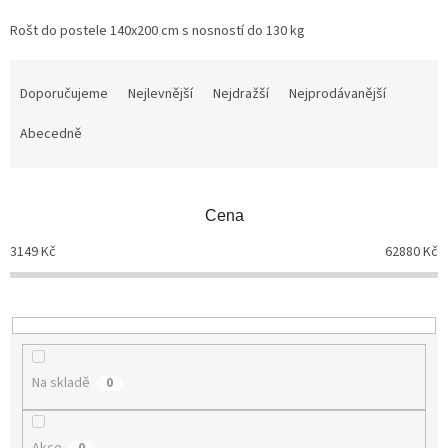
Rošt do postele 140x200 cm s nosností do 130 kg
Ř
a
Doporučujeme
Nejlevnější
Nejdražší
Nejprodávanější
z
Abecedně
e
n
í
p
Cena
r
o
3149
Kč
62880
Kč
d
u
k
t
ů
Na skladě
0