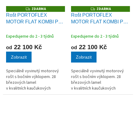
ZDARMA
ZDARMA
Z
Z
D
D
Rošt PORTOFLEX
Rošt PORTOFLEX
A
A
MOTOR FLAT KOMBI P
MOTOR FLAT KOMBI P
R
R
M
M
levý s kabelovým
pravý s kabelovým
A
A
ovládáním
ovládáním
Expedujeme do 2 - 3 týdnů
Expedujeme do 2 - 3 týdnů
22 100 Kč
22 100 Kč
od
od
Zobrazit
Zobrazit
Speciálně vyvinutý motorový
Speciálně vyvinutý motorový
rošt s bočním výklopem. 28
rošt s bočním výklopem. 28
březových lamel
březových lamel
v kvalitních kaučukových
v kvalitních kaučukových
pouzdrech.
pouzdrech.