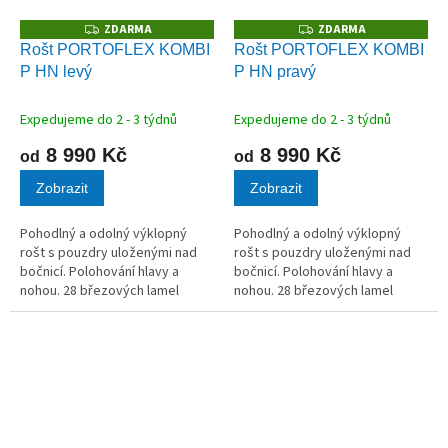
ZDARMA
ZDARMA
Z
Z
D
D
Rošt PORTOFLEX KOMBI
Rošt PORTOFLEX KOMBI
A
A
P HN levý
P HN pravý
R
R
M
M
A
A
Expedujeme do 2 - 3 týdnů
Expedujeme do 2 - 3 týdnů
8 990 Kč
8 990 Kč
od
od
Zobrazit
Zobrazit
Pohodlný a odolný výklopný
Pohodlný a odolný výklopný
rošt s pouzdry uloženými nad
rošt s pouzdry uloženými nad
bočnicí. Polohování hlavy a
bočnicí. Polohování hlavy a
nohou. 28 březových lamel
nohou. 28 březových lamel
v kvalitních kaučukových
v kvalitních kaučukových
pouzdrech.
pouzdrech.