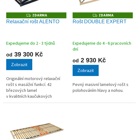
p
r
o
ZDARMA
ZDARMA
Z
Z
D
D
d
Relaxační rošt ALENTO
Rošt DOUBLE EXPERT
A
A
u
R
R
M
M
k
A
A
t
Expedujeme do 2 - 3 týdnů
Expedujeme do 4 - 6 pracovních
ů
dní
39 300 Kč
od
2 930 Kč
od
Zobrazit
Zobrazit
Originální motorový relaxační
rošt s masážní funkcí. 42
Pevný masivní lamelový rošt s
březových lamel
polohováním hlavy a nohou.
v kvalitních kaučukových
pouzdrech.