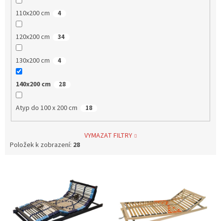
110x200 cm
4
120x200 cm
34
130x200 cm
4
140x200 cm
28
Atyp do 100 x 200 cm
18
VYMAZAT FILTRY
Položek k zobrazení:
28
V
ý
p
i
s