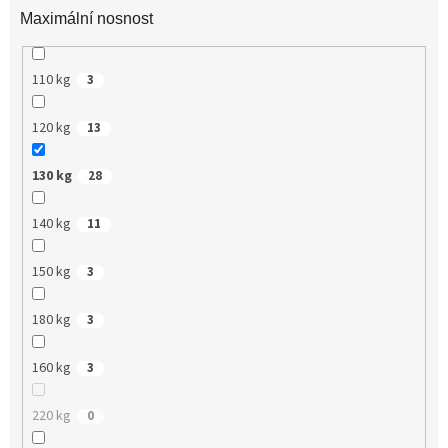
Maximální nosnost
110 kg
3
120 kg
13
130 kg
28
140 kg
11
150 kg
3
180 kg
3
160 kg
3
220 kg
0