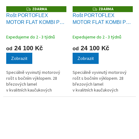
ZDARMA
ZDARMA
Z
Z
D
D
Rošt PORTOFLEX
Rošt PORTOFLEX
A
A
MOTOR FLAT KOMBI P
MOTOR FLAT KOMBI P
R
R
M
M
levý s bezšňůrovým
levý s bezšňůrovým
A
A
ovládáním
ovládáním
Expedujeme do 2 - 3 týdnů
Expedujeme do 2 - 3 týdnů
24 100 Kč
24 100 Kč
od
od
Zobrazit
Zobrazit
Speciálně vyvinutý motorový
Speciálně vyvinutý motorový
rošt s bočním výklopem. 28
rošt s bočním výklopem. 28
březových lamel
březových lamel
v kvalitních kaučukových
v kvalitních kaučukových
pouzdrech.
pouzdrech.