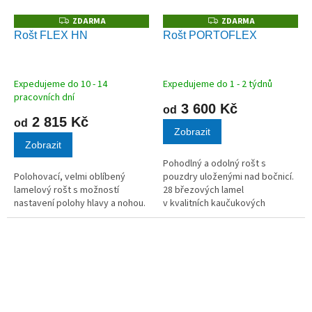
ZDARMA
ZDARMA
Z
Z
D
D
Rošt FLEX HN
Rošt PORTOFLEX
A
A
R
R
M
M
A
A
Expedujeme do 10 - 14
Expedujeme do 1 - 2 týdnů
pracovních dní
3 600 Kč
od
2 815 Kč
od
Zobrazit
Zobrazit
Pohodlný a odolný rošt s
Polohovací, velmi oblíbený
pouzdry uloženými nad bočnicí.
lamelový rošt s možností
28 březových lamel
nastavení polohy hlavy a nohou.
v kvalitních kaučukových
pouzdrech.