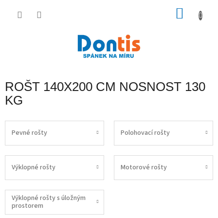
Přejít
na
NÁKU
obsah
KOŠÍK
ROŠT 140X200 CM NOSNOST 130
KG
Pevné rošty
Polohovací rošty
Výklopné rošty
Motorové rošty
Výklopné rošty s úložným
prostorem