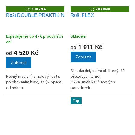
ZDARMA
ZDARMA
Z
Z
D
D
Rošt DOUBLE PRAKTIK N
Rošt FLEX
A
A
R
R
M
M
A
A
Expedujeme do 4 - 6 pracovních
Skladem
dní
1 911 Kč
od
4 520 Kč
od
Zobrazit
Zobrazit
Standardní, velmi oblíbený. 28
Pevný masivní lamelový rošt s
březových lamel
polohováním hlavy a výklopem
v kvalitních kaučukových
od nohou.
pouzdrech.
Tip