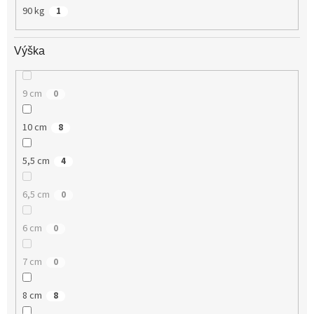
90 kg
1
Výška
9 cm
0
10 cm
8
5,5 cm
4
6,5 cm
0
6 cm
0
7 cm
0
8 cm
8