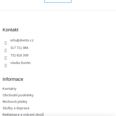
á
k
o
d
v
Z
a
á
c
á
n
í
p
í
p
a
Kontakt
r
t
v
info
@
dontis.cz
í
k
y
317 711 086
v
732 618 309
ý
p
studio Dontis
i
s
u
Informace
Kontakty
Obchodní podmínky
Možnosti platby
Služby a doprava
Reklamace a vrácení zboží