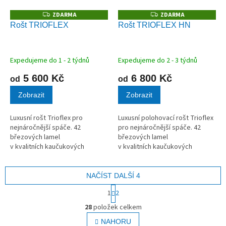
ZDARMA
ZDARMA
Z
Z
D
D
Rošt TRIOFLEX
Rošt TRIOFLEX HN
A
A
R
R
M
M
A
A
Expedujeme do 1 - 2 týdnů
Expedujeme do 2 - 3 týdnů
5 600 Kč
6 800 Kč
od
od
Zobrazit
Zobrazit
Luxusní rošt Trioflex pro
Luxusní polohovací rošt Trioflex
nejnáročnější spáče. 42
pro nejnáročnější spáče. 42
březových lamel
březových lamel
v kvalitních kaučukových
v kvalitních kaučukových
pouzdrech.
pouzdrech.
NAČÍST DALŠÍ 4
S
1
2
t
O
r
28
položek celkem
v
á
l
NAHORU
n